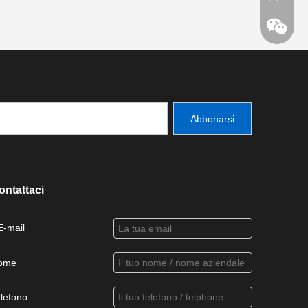
Abbonarsi
ontattaci
E-mail
ome
lefono