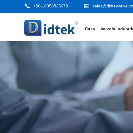
+86-18058825678
sales@didtekvalve.c
Casa
Valvola industri