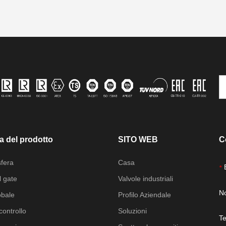
a del prodotto
SITO WEB
C
sfera
Casa
*
l gate
Valvole industriali
N
obale
Profilo Aziendale
controllo
Soluzioni
Te