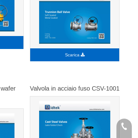
Scarica
 wafer
Valvola in acciaio fuso CSV-1001
+86-577