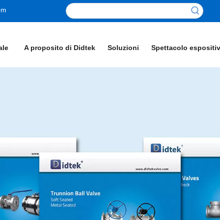
om
ale
A proposito di Didtek
Soluzioni
Spettacolo espositi