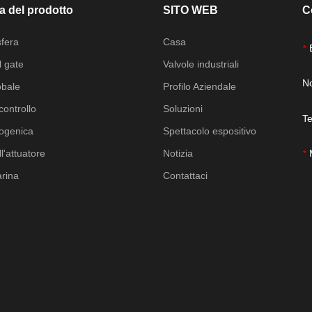
a del prodotto
SITO WEB
C
sfera
Casa
*
l gate
Valvole industriali
N
obale
Profilo Aziendale
controllo
Soluzioni
Te
iogenica
Spettacolo espositivo
l'attuatore
Notizia
*
arina
Contattaci