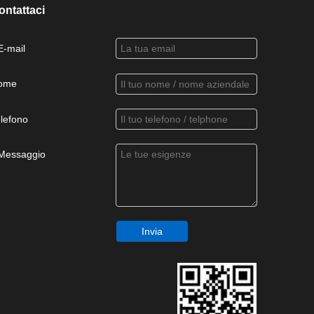
ontattaci
E-mail
ome
lefono
Messaggio
Invia