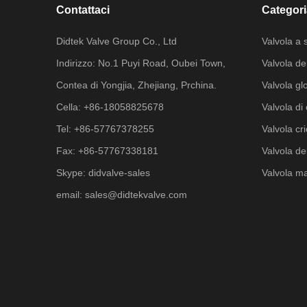
Contattaci
Categori
Didtek Valve Group Co., Ltd
Valvola a 
Indirizzo: No.1 Puyi Road, Oubei Town,
Valvola de
Contea di Yongjia, Zhejiang, Prchina.
Valvola gl
Cella: +86-18058825678
Valvola di 
Tel: +86-57767378255
Valvola cr
Fax: +86-57767338181
Valvola del
Skype: didvalve-sales
Valvola m
email:
sales@didtekvalve.com