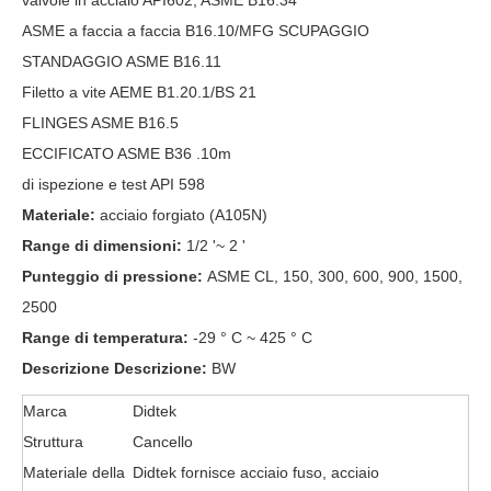
valvole in acciaio API602, ASME B16.34
ASME a faccia a faccia B16.10/MFG SCUPAGGIO
STANDAGGIO ASME B16.11
Filetto a vite AEME B1.20.1/BS 21
FLINGES ASME B16.5
ECCIFICATO ASME B36 .10m
di ispezione e test API 598
Materiale:
acciaio forgiato (A105N)
Range di dimensioni:
1/2 '~ 2 '
Punteggio di pressione:
ASME CL, 150, 300, 600, 900, 1500,
2500
Range di temperatura:
-29 ° C ~ 425 ° C
Descrizione Descrizione:
BW
Marca
Didtek
Struttura
Cancello
Materiale della
Didtek fornisce acciaio fuso, acciaio