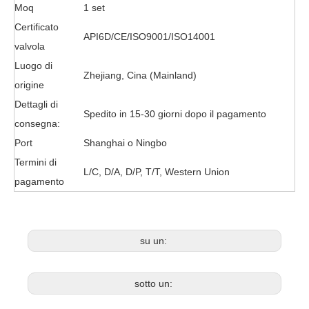
Moq
1 set
Certificato
API6D/CE/ISO9001/ISO14001
valvola
Luogo di
Zhejiang, Cina (Mainland)
origine
Dettagli di
Spedito in 15-30 giorni dopo il pagamento
consegna:
Port
Shanghai o Ningbo
Termini di
L/C, D/A, D/P, T/T, Western Union
pagamento
su un:
sotto un: