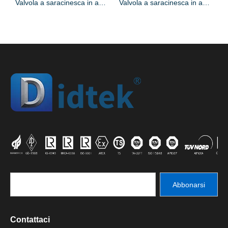
sca forgiata con tenuta a pressione
Valvola a saracinesca in acciaio forgiato materiale B62
Valvola a saracinesca in acciaio forgiato bronzo alluminio C95800
Abbonarsi
Contattaci